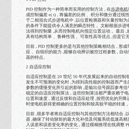
PID 控制作为一种简单而实用的控制方法 , 在
步进电机
成控制偏差 e( t) , 将偏差的比例 、积分和微分通
于二相混合式步进电机中 ,以位置检测器和矢量控制为基础
的条件下能提供令人满意的瞬态特性 。文献根据步进电
法得到控制量 ,从而控制电机向指定位置运动 。最后 ,
具有结构简单 、鲁棒性强 、可靠性高等优点 ,但是它
目前 , PID 控制更多的是与其他控制策略相结合 ,
应 、自组织的能力 ,能够自动辨识被控过程参数 , 自动
器的特点。
2 自适应控制
自适应控制是在 20 世纪 50 年代发展起来的自动控
发生不可预测的变化时 ,为得到高性能的控制器而产生
参数的缓慢变化所引起的影响 ,是输出信号跟踪参考
稳定的自适应控制算法 , 这些控制算法都严重依赖于
位置和速度 , 通过反馈和自适应处理 ,按照优化的升降
时使电机获得更精确的位置控制和较高较平稳的转速 
目前 ,很多学者将自适应控制与其他控制方法相结合 
器 ,确保了转动脉矩的最大化补偿及伺服系统低速高精度
入误差和误差变化率的变化 , 通过模糊推理在线调整 P