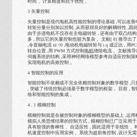
时间 、计算精度和抗干扰性 。
3 矢量控制
矢量控制是现代电机高性能控制的理论基础 ,可以改
转矩分量分别加以控制 ,从而获得良好的解耦特性 ,因此
由于步进电机不仅存在主电磁转矩 , 还有由于双凸结构
多 , 所以它的矢量控制也较为复杂 。文献[ 8] 推导
,令直轴电流 id =0 ,电动机电磁转矩与 i q 成正
转自位置 ,用 PWM 方式控制
电机
绕组电流 。文献推导
伺服系统的结构 ,采用神经网络模型参考自适应控制策
实现电机的高效控制 。
4 智能控制的应用
智能控制不依赖或不完全依赖控制对象的数学模型 ,只
, 突破了传统控制必须基于数学模型的框架 。目前 ,
络和智能控制的集成 。
4 . 1 模糊控制
模糊控制就是在被控制对象的模糊模型的基础上 ,运用
模拟人类思维结果的控制方式 , 模糊控制已广泛应用于
具有较强的鲁棒性 、自适应性 , 因此适用于非线性 
机速度控制中应用实例 。系统为超前角控制 ,设计无需