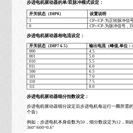
步进电机驱动器的单
/
双脉冲模式设定：
开关状态（
DIP8
）
设置说明
1
CP+/CP-
为正转脉冲信
0
CP+/CP-
为脉冲信号，
D
步进电机驱动器
相电流设定：
开关状态（
DIP7 6 5
）
输出电流（峰值
,
单位：
000
4.5
001
5.0
010
5.5
011
6.0
100
6.5
101
7.0
110
7.5
111
8.0
步进电机驱动器细分拍数设定：
步进电机驱动器
细分设定后步进电机每运行一圈所需
个齿）
例如：步进电机本身齿数为
50
，细分数设定为
12
，则
360
°
/600=0.6
°