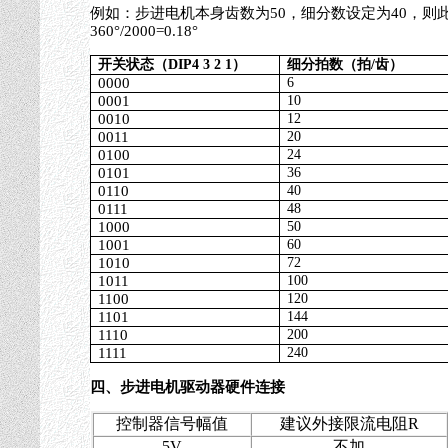
例如：步进电机本身齿数为
50
，细分数设定为
40
，则
360
°
/2000=0.18
°
开关状态（
DIP4 3 2 1
）
细分拍数（拍
/
齿）
0000
6
0001
10
0010
12
0011
20
0100
24
0101
36
0110
40
0111
48
1000
50
1001
60
1010
72
1011
100
1100
120
1101
144
1110
200
1111
240
四、步进电机驱动器硬件连接
控制器信号幅值
建议外接限流电阻
R
5V
不加