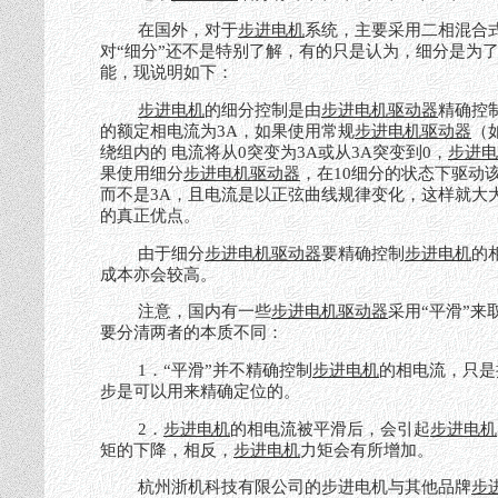
在国外，对于
步进电机
系统，主要采用二相混合
对“细分”还不是特别了解，有的只是认为，细分是为
能，现说明如下：
步进电机
的细分控制是由
步进电机驱动器
精确控
的额定相电流为3A，如果使用常规
步进电机驱动器
（
绕组内的 电流将从0突变为3A或从3A突变到0，
步进电
果使用细分
步进电机驱动器
，在10细分的状态下驱动
而不是3A，且电流是以正弦曲线规律变化，这样就大
的真正优点。
由于细分
步进电机驱动器
要精确控制
步进电机
的
成本亦会较高。
注意，国内有一些
步进电机驱动器
采用“平滑”
要分清两者的本质不同：
1．“平滑”并不精确控制
步进电机
的相电流，只是
步是可以用来精确定位的。
2．
步进电机
的相电流被平滑后，会引起
步进电机
矩的下降，相反，
步进电机
力矩会有所增加。
杭州浙机科技有限公司的步进电机与其他品牌
步