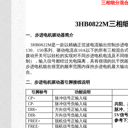
三相细分混
3HB0822M
三相
一、
步进电机驱动器简介
3HB0822M
是一款以精确正弦波电流输出控制步进
130
、
150
系列、驱动电流在
10A
以下的所有三相混合
拨动开关可以轻松的实现对不同步进电机电流及不同
制），输入信号都经过光电隔离，具有很强的抗干扰
步进电机能在很宽的频率范围内保持步进电机最大输
。
合
二、步进电机驱动器引脚接线说明
引脚标号
功能说明
CP+
脉冲信号正输入端
CP-
脉冲信号负输入端
共阳、
脉冲、
DIR+
方向信号正输入端
5V
信
DIR-
方向信号负输入端
参考下
FREE+
脱机信号正输入端
FREE-
脱机信号负输入端