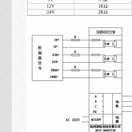
12V
1KΩ
24V
2KΩ