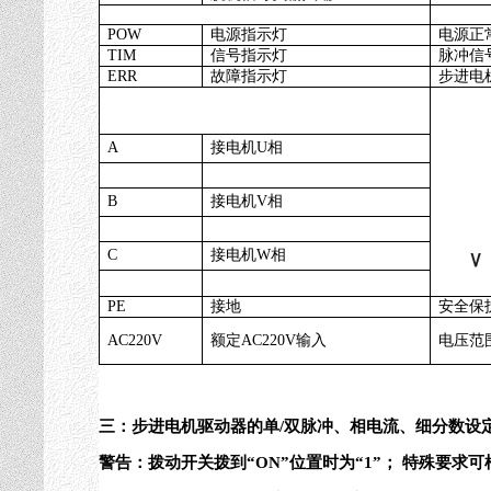
POW
电源指示灯
电源正
TIM
信号指示灯
脉冲信
ERR
故障指示灯
步进电
A
接电机
U
相
B
接电机
V
相
C
接电机
W
相
PE
接地
安全保
AC220V
额定
AC220V
输入
电压范
三：
步进电机驱动器
的单
/
双脉冲、相电流、细分数设
警告：拨动开关拨到
“ON”
位置时为
“1”
； 特殊要求可